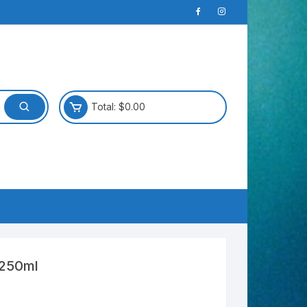
Total:
$
0.00
 250ml