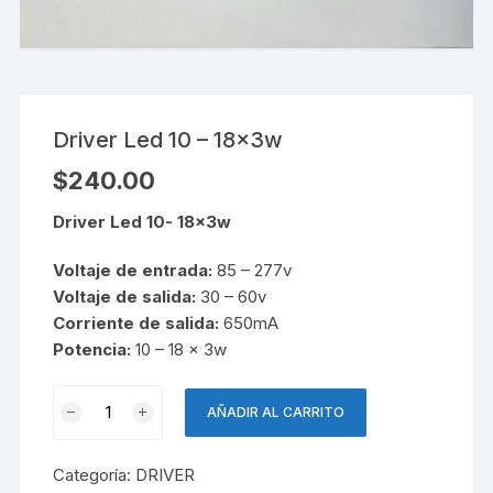
Driver Led 10 – 18x3w
$
240.00
Driver Led 10- 18x3w
Voltaje de entrada:
85 – 277v
Voltaje de salida:
30 – 60v
Corriente de salida:
650mA
Potencia:
10 – 18 x 3w
Driver
AÑADIR AL CARRITO
Led
10
Categoría:
DRIVER
-