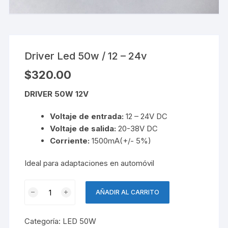
Driver Led 50w / 12 – 24v
$
320.00
DRIVER 50W 12V
Voltaje de entrada:
12 – 24V DC
Voltaje de salida:
20-38V DC
Corriente:
1500mA(+/- 5%)
Ideal para adaptaciones en automóvil
Driver
AÑADIR AL CARRITO
Led
50w
Categoría:
LED 50W
/