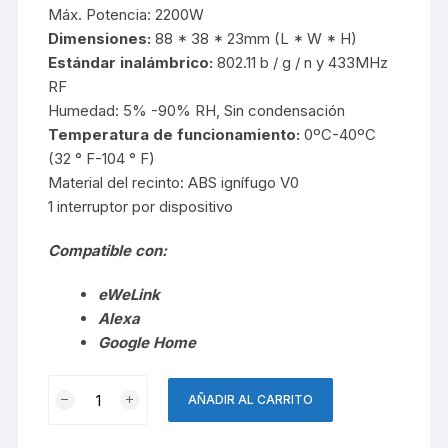
Máx. Potencia: 2200W
Dimensiones:
88 * 38 * 23mm (L * W * H)
Estándar inalámbrico:
802.11 b / g / n y 433MHz
RF
Humedad: 5% -90% RH, Sin condensación
Temperatura de funcionamiento:
0ºC-40ºC
(32 ° F-104 ° F)
Material del recinto: ABS ignífugo V0
1 interruptor por dispositivo
Compatible con:
eWeLink
Alexa
Google Home
Interruptor
AÑADIR AL CARRITO
Wifi
–