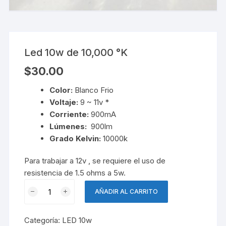
Led 10w de 10,000 °K
$
30.00
Color:
Blanco Frio
Voltaje:
9 ~ 11v *
Corriente:
900mA
Lúmenes:
900lm
Grado Kelvin:
10000k
Para trabajar a 12v , se requiere el uso de
resistencia de 1.5 ohms a 5w.
Led
AÑADIR AL CARRITO
10w
de
Categoría:
LED 10w
10,000