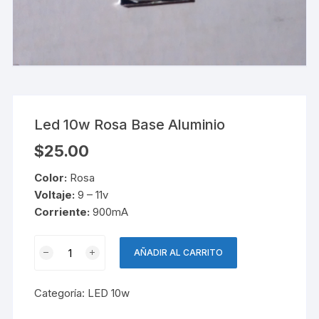
Led 10w Rosa Base Aluminio
$
25.00
Color:
Rosa
Voltaje:
9 – 11v
Corriente:
900mA
Led
AÑADIR AL CARRITO
10w
Rosa
Categoría:
LED 10w
Base
Aluminio