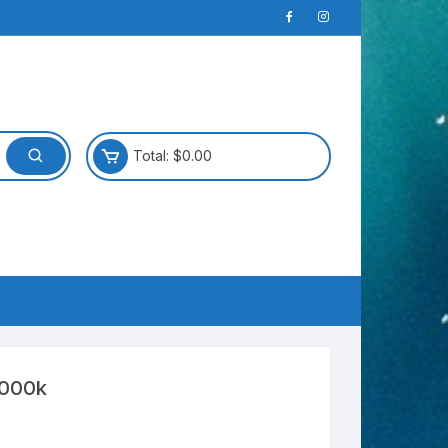
Total:
$
0.00
0000k