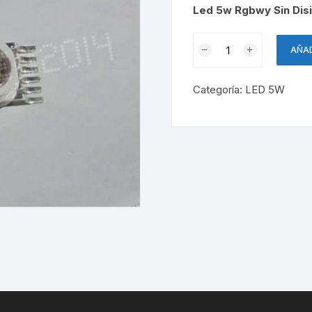
Led 5w Rgbwy Sin Disi
Led
AÑAD
5w
Rgbwy
Categoría:
LED 5W
Sin
Disipador
/
12
Pines
cantidad