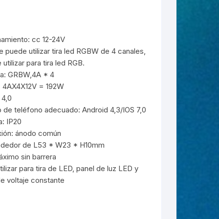
namiento: cc 12-24V
se puede utilizar tira led RGBW de 4 canales,
tilizar para tira led RGB.
ida: GRBW,4A * 4
: 4AX4X12V = 192W
 4,0
o de teléfono adecuado: Android 4,3/IOS 7,0
a: IP20
ión: ánodo común
rededor de L53 * W23 * H10mm
áximo sin barrera
ilizar para tira de LED, panel de luz LED y
e voltaje constante