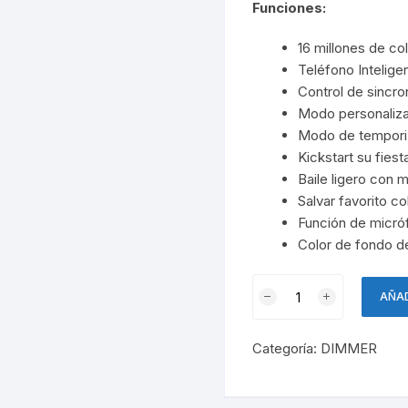
Funciones:
16 millones de co
Teléfono Intelige
Control de sincro
Modo personaliz
Modo de tempori
Kickstart su fiest
Baile ligero con 
Salvar favorito co
Función de micró
Color de fondo de
Mini
AÑAD
Dimmer
Controlador
Categoría:
DIMMER
Bluetooth
Tira
Led