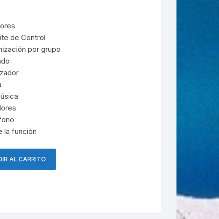
lores
nte de Control
nización por grupo
ado
zador
a
música
lores
fono
 la función
IR AL CARRITO