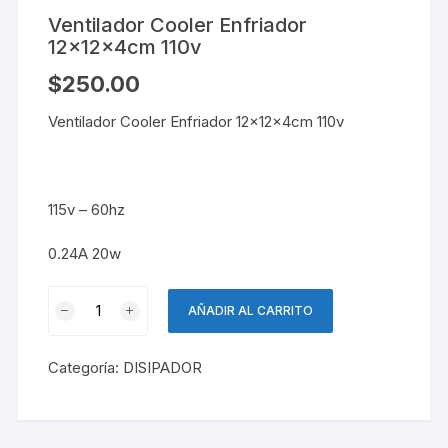
Ventilador Cooler Enfriador
12x12x4cm 110v
$
250.00
Ventilador Cooler Enfriador 12x12x4cm 110v
115v – 60hz
0.24A 20w
Ventilador
AÑADIR AL CARRITO
Cooler
Enfriador
Categoría:
DISIPADOR
12x12x4cm
110v
cantidad