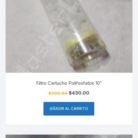
Filtro Cartucho Polifosfatos 10″
El
El
$
430.00
$
700.00
precio
precio
original
actual
era:
es:
AÑADIR AL CARRITO
$700.00.
$430.00.