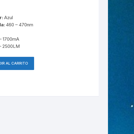
r:
Azul
a:
460 – 470nm
 – 1700mA
– 2500LM
IR AL CARRITO