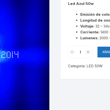
Led Azul 50w
Emisión
de colo
Longitud
de
ond
Voltaje:
32 – 34v
Corriente:
1400
Lumenes
:
2000 
Led
AÑAD
Azul
50W
Categoría:
LED 50W
cantidad