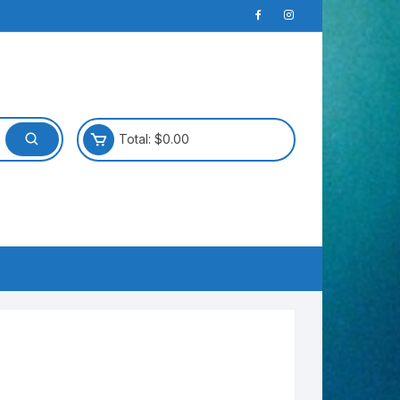
Total:
$
0.00